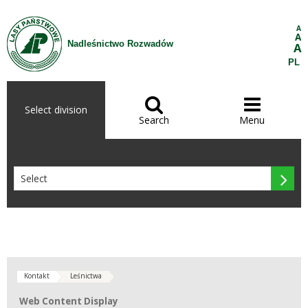
Skip to Content
A
A
Nadleśnictwo Rozwadów
A
PL


Select division
Search
Menu

Kontakt
Leśnictwa
Web Content Display
Web Content Display