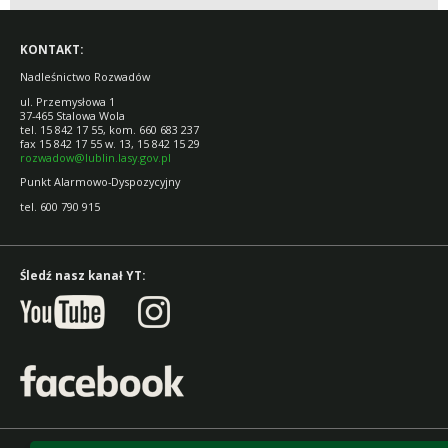
KONTAKT:
Nadleśnictwo Rozwadów
ul. Przemysłowa 1
37-465 Stalowa Wola
tel. 15 842 17 55, kom. 660 683 237
fax 15 842 17 55 w. 13, 15 842 15 29
rozwadow@lublin.lasy.gov.pl
Punkt Alarmowo-Dyspozycyjny
tel. 600 790 915
Śledź nasz kanał YT: