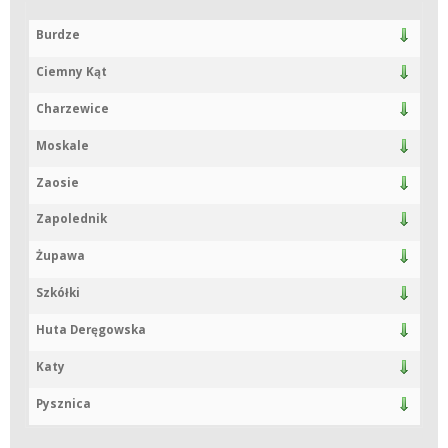
Burdze
Ciemny Kąt
Charzewice
Moskale
Zaosie
Zapolednik
Żupawa
Szkółki
Huta Deręgowska
Katy
Pysznica