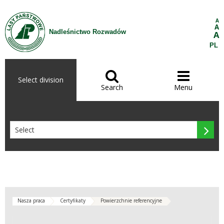
Skip to Content
A
A
Nadleśnictwo Rozwadów
A
PL


Select division
Search
Menu

Nasza praca
Certyfikaty
Powierzchnie referencyjne