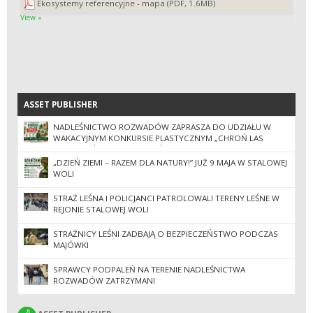
Ekosystemy referencyjne - mapa (PDF, 1.6MB)
View »
ASSET PUBLISHER
ASSET PUBLISHER
NADLEŚNICTWO ROZWADÓW ZAPRASZA DO UDZIAŁU W
WAKACYJNYM KONKURSIE PLASTYCZNYM „CHROŃ LAS
PRZED POŻAREM – TO ZALEŻY OD CIEBIE!”
„DZIEŃ ZIEMI – RAZEM DLA NATURY!” JUŻ 9 MAJA W STALOWEJ
WOLI
STRAŻ LEŚNA I POLICJANCI PATROLOWALI TERENY LEŚNE W
REJONIE STALOWEJ WOLI
STRAŻNICY LEŚNI ZADBAJĄ O BEZPIECZEŃSTWO PODCZAS
MAJÓWKI
SPRAWCY PODPALEŃ NA TERENIE NADLEŚNICTWA
ROZWADÓW ZATRZYMANI