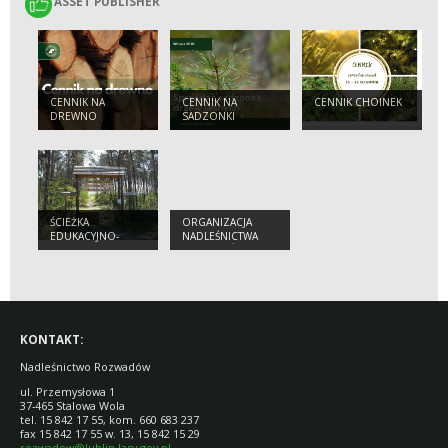
ASSET PUBLISHER
ASSET PUBLISHER
CENNIK NA
CENNIK NA
CENNIK CHOINEK
DREWNO
SADZONKI
ŚCIEŻKA
ORGANIZACJA
EDUKACYJNO-
NADLEŚNICTWA
PRZYRODNICZA
ROZWADÓW
CIEMNY KĄT
KONTAKT:
Nadleśnictwo Rozwadów
ul. Przemysłowa 1
37-465 Stalowa Wola
tel. 15 842 17 55, kom. 660 683 237
fax 15 842 17 55 w. 13, 15 842 15 29
rozwadow@lublin.lasy.gov.pl